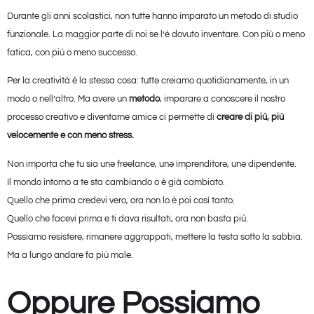
Durante gli anni scolastici, non tuttə hanno imparato un metodo di studio
funzionale. La maggior parte di noi se l’è dovuto inventare. Con più o meno
fatica, con più o meno successo.
Per la creatività è la stessa cosa: tuttə creiamo quotidianamente, in un
modo o nell’altro. Ma avere un
metodo
, imparare a conoscere il nostro
processo creativo e diventarne amicə ci permette di
creare di più, più
velocemente e con meno stress.
Non importa che tu sia unə freelance, unə imprenditorə, unə dipendente.
Il mondo intorno a te sta cambiando o è già cambiato.
Quello che prima credevi vero, ora non lo è poi così tanto.
Quello che facevi prima e ti dava risultati, ora non basta più.
Possiamo resistere, rimanere aggrappati, mettere la testa sotto la sabbia.
Ma a lungo andare fa più male.
Oppure Possiamo