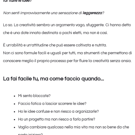
far fluire le idee?
Non senti improvvisamente una sensazione di
leggerezza
?
Lo so. La creatività sembra un argomento vago, sfuggente. Ci hanno detto
che è una dote innata destinata a pochi eletti, ma non è così.
È un’abilità e un’attitudine che può essere coltivata e nutrita.
Non ci sono formule facili e uguali per tutti, ma strumenti che permettono di
conoscere meglio il proprio processo per far fluire la creatività senza ansia.
La fai facile tu, ma come faccio quando...
Mi sento bloccatə?
Faccio fatica a lasciar scorrere le idee?
Ho le idee confuse e non riesco a organizzarle?
Ho un progetto ma non riesco a farlo partire?
Voglio cambiare qualcosa nella mia vita ma non so bene da che
parte iniziare?