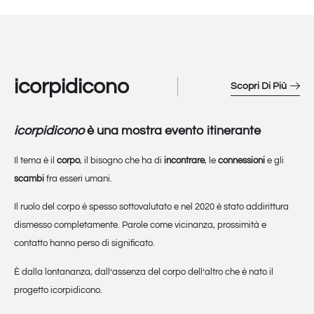
icorpidicono
Scopri Di Più
icorpidicono
è una mostra evento itinerante
Il tema è il
corpo
, il bisogno che ha di
incontrare
, le
connessioni
e gli
scambi
fra esseri umani.
Il ruolo del corpo è spesso sottovalutato e nel 2020 è stato addirittura
dismesso completamente. Parole come vicinanza, prossimità e
contatto hanno perso di significato.
È dalla lontananza, dall’assenza del corpo dell’altro che è nato il
progetto icorpidicono.