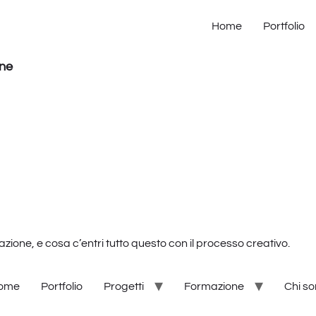
Home
Portfolio
one
zione, e cosa c’entri tutto questo con il processo creativo.
ome
Portfolio
Progetti
Formazione
Chi s